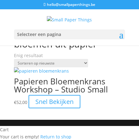
Verzenden(BE):5€ - Gratis verzending vanaf 65€ - Snelle
hello@smallpaperthings.be
verzending
Selecteer een pagina
Home
/ Producten getagged “bloemen uit papier”
bloemen uit papier
Enig resultaat
Papieren Bloemenkrans
Workshop – Studio Small
Snel Bekijken
€
52,00
Cart
Your cart is empty!
Return to shop