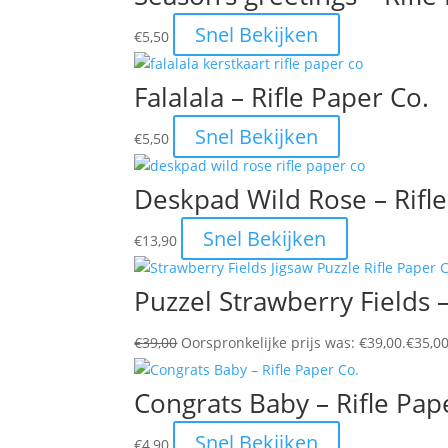
Snel Bekijken
€
5,50
Falalala – Rifle Paper Co.
Snel Bekijken
€
5,50
Deskpad Wild Rose – Rifle
Snel Bekijken
€
13,90
Puzzel Strawberry Fields –
€
39,00
Oorspronkelijke prijs was: €39,00.
€
35,0
Congrats Baby – Rifle Pap
Snel Bekijken
€
4,90