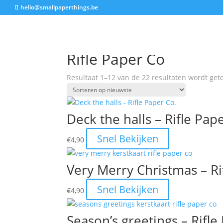
Verzenden(BE):5€ - Gratis verzending vanaf 65€ - Snelle verzendin
hello@smallpaperthings.be
Aanbieding!
Home
/ Producten getagged “Rifle Paper Co”
Rifle Paper Co
Resultaat 1–12 van de 22 resultaten wordt ge
Deck the halls – Rifle Pap
Snel Bekijken
€
4,90
Very Merry Christmas – Ri
Snel Bekijken
€
4,90
Season’s greetings – Rifle