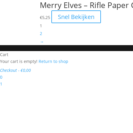
Merry Elves – Rifle Paper 
Snel Bekijken
€
5,25
1
2
→
Cart
Your cart is empty!
Return to shop
Checkout
-
€0,00
0
1