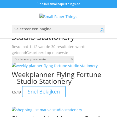
Verzenden(BE):5€ - Gratis verzending vanaf 65€ - Snelle
hello@smallpaperthings.be
verzending
Aanbieding!
Selecteer een pagina
Home
/ Producten getagged “Studio Stationery”
Studio Stationery
Resultaat 1–12 van de 30 resultaten wordt
getoond
Gesorteerd op nieuwste
Weekplanner Flying Fortune
– Studio Stationery
Snel Bekijken
€
6,49